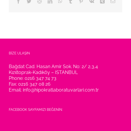
Facebook
Twitter
Reddit
LinkedIn
WhatsApp
Tumblr
Pinterest
Vk
Xing
E-
posta
BİZE ULAŞIN
Bağdat Cad. Hasan Amir Sok. No: 2/ 2,3,4
Kızıltoprak-Kadıköy – ISTANBUL
Phone:
0216 347 74 73
Fax:
0216 347 08 26
Email:
info@hipokratlaboratuvarlari.com.tr
FACEBOOK SAYFAMIZI BEĞENİN: