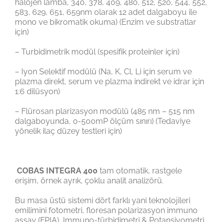
halojen lamba, 340, 378, 409, 480, 512, 520, 544, 552,
583, 629, 651, 659nm olarak 12 adet dalgaboyu ile
mono ve bikromatik okuma) (Enzim ve substratlar
için)
– Turbidimetrik modül (spesifik proteinler için)
– Iyon Selektif modülü (Na, K, Cl, Li için serum ve
plazma direkt, serum ve plazma indirekt ve idrar için
1:6 dilüsyon)
– Flürosan plarizasyon modülü (485 nm – 515 nm
dalgaboyunda, 0-500mP ölçüm sınırı) (Tedaviye
yönelik ilaç düzey testleri için)
COBAS
INTEGRA
400
tam otomatik, rastgele
erişim, örnek ayrık, çoklu analit analizörü.
Bu masa üstü sistemi dört farklı yani teknolojileri
emilimini fotometri, floresan polarizasyon immuno
assay (FPIA), Immuno-türbidimetri & Potansiyometri