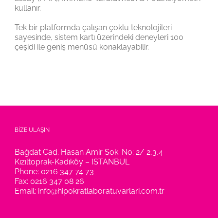
kullanır.
Tek bir platformda çalışan çoklu teknolojileri
sayesinde, sistem kartı üzerindeki deneyleri 100
çeşidi ile geniş menüsü konaklayabilir.
BİZE ULAŞIN
Bağdat Cad. Hasan Amir Sok. No: 2/ 2,3,4
Kızıltoprak-Kadıköy – ISTANBUL
Phone:
0216 347 74 73
Fax:
0216 347 08 26
Email:
info@hipokratlaboratuvarlari.com.tr