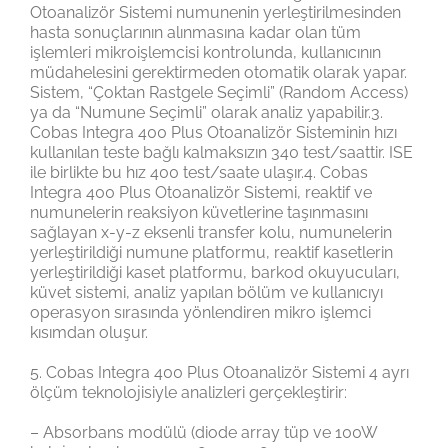
Otoanalizör Sistemi numunenin yerleştirilmesinden
hasta sonuçlarının alınmasına kadar olan tüm
işlemleri mikroişlemcisi kontrolunda, kullanıcının
müdahelesini gerektirmeden otomatik olarak yapar.
Sistem, “Çoktan Rastgele Seçimli” (Random Access)
ya da “Numune Seçimli” olarak analiz yapabilir.3.
Cobas Integra 400 Plus Otoanalizör Sisteminin hızı
kullanılan teste bağlı kalmaksızın 340 test/saattir. ISE
ile birlikte bu hız 400 test/saate ulaşır.4. Cobas
Integra 400 Plus Otoanalizör Sistemi, reaktif ve
numunelerin reaksiyon küvetlerine taşınmasını
sağlayan x-y-z eksenli transfer kolu, numunelerin
yerleştirildiği numune platformu, reaktif kasetlerin
yerleştirildiği kaset platformu, barkod okuyucuları,
küvet sistemi, analiz yapılan bölüm ve kullanıcıyı
operasyon sırasında yönlendiren mikro işlemci
kısımdan oluşur.
5. Cobas Integra 400 Plus Otoanalizör Sistemi 4 ayrı
ölçüm teknolojisiyle analizleri gerçekleştirir:
– Absorbans modülü (diode array tüp ve 100W