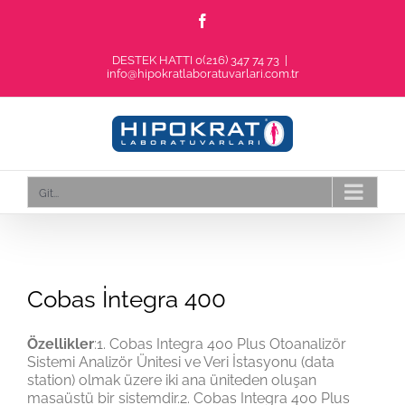
Skip
Facebook
to
content
DESTEK HATTI 0(216) 347 74 73
|
info@hipokratlaboratuvarlari.com.tr
Git...
Cobas İntegra 400
Özellikler
:1. Cobas Integra 400 Plus Otoanalizör
Sistemi Analizör Ünitesi ve Veri İstasyonu (data
station) olmak üzere iki ana üniteden oluşan
masaüstü bir sistemdir.2. Cobas Integra 400 Plus