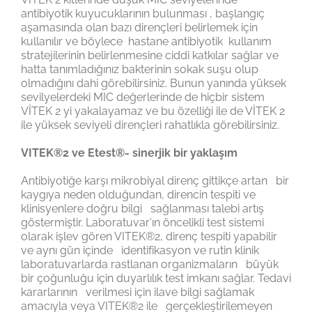
antibiyotik kuyucuklarının bulunması , başlangıç
aşamasında olan bazı dirençleri belirlemek için
kullanılır ve böylece hastane antibiyotik kullanım
stratejilerinin belirlenmesine ciddi katkılar sağlar ve
hatta tanımladığınız bakterinin sokak suşu olup
olmadığını dahi görebilirsiniz. Bunun yanında yüksek
sevilyelerdeki MIC değerlerinde de hiçbir sistem
VİTEK 2 yi yakalayamaz ve bu özelliği ile de VİTEK 2
ile yüksek seviyeli dirençleri rahatlıkla görebilirsiniz.
VITEK®2 ve Etest®- sinerjik bir yaklaşım
Antibiyotiğe karşı mikrobiyal direnç gittikçe artan bir
kaygıya neden olduğundan, direncin tespiti ve
klinisyenlere doğru bilgi sağlanması talebi artış
göstermiştir. Laboratuvar’ın öncelikli test sistemi
olarak işlev gören VITEK®2, direnç tespiti yapabilir
ve aynı gün içinde identifikasyon ve rutin klinik
laboratuvarlarda rastlanan organizmaların büyük
bir çoğunluğu için duyarlılık test imkanı sağlar. Tedavi
kararlarının verilmesi için ilave bilgi sağlamak
amacıyla veya VITEK®2 ile gerçekleştirilemeyen