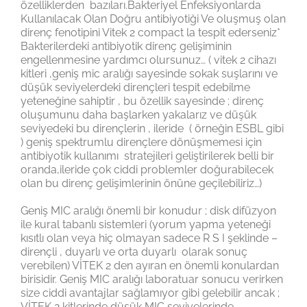
özelliklerden bazıları.Bakteriyel Enfeksiyonlarda
Kullanılacak Olan Doğru antibiyotiği Ve oluşmuş olan
direnç fenotipini Vitek 2 compact la tespit ederseniz*
Bakterilerdeki antibiyotik direnç gelişiminin
engellenmesine yardımcı olursunuz… ( vitek 2 cihazı
kitleri ,geniş mic aralığı sayesinde sokak suşlarını ve
düşük seviyelerdeki dirençleri tespit edebilme
yeteneğine sahiptir , bu özellik sayesinde ; direnç
oluşumunu daha başlarken yakalarız ve düşük
seviyedeki bu dirençlerin , ileride ( örneğin ESBL gibi
) geniş spektrumlu dirençlere dönüşmemesi için
antibiyotik kullanımı stratejileri geliştirilerek belli bir
oranda,ileride çok ciddi problemler doğurabilecek
olan bu direnç gelişimlerinin önüne geçilebiliriz…)
Geniş MIC aralığı önemli bir konudur ; disk difüzyon
ile kural tabanlı sistemleri (yorum yapma yeteneği
kısıtlı olan veya hiç olmayan sadece R S I şeklinde –
dirençli , duyarlı ve orta duyarlı olarak sonuç
verebilen) VİTEK 2 den ayıran en önemli konulardan
birisidir. Geniş MIC aralığı laboratuar sonucu verirken
size ciddi avantajlar sağlamıyor gibi gelebilir ancak ;
VİTEK 2 kitlerinde düşük MIC seviyelerinde