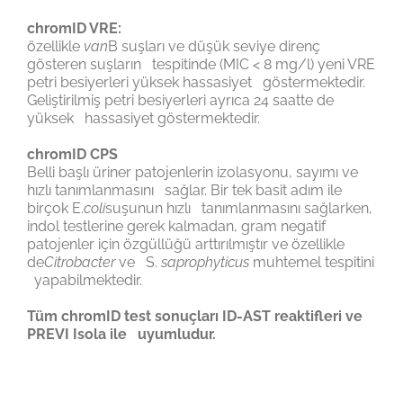
chromID VRE:
özellikle
van
B suşları ve düşük seviye direnç
gösteren suşların tespitinde (MIC < 8 mg/l) yeni VRE
petri besiyerleri yüksek hassasiyet göstermektedir.
Geliştirilmiş petri besiyerleri ayrıca 24 saatte de
yüksek hassasiyet göstermektedir.
chromID CPS
Belli başlı üriner patojenlerin izolasyonu, sayımı ve
hızlı tanımlanmasını sağlar. Bir tek basit adım ile
birçok E.
coli
suşunun hızlı tanımlanmasını sağlarken,
indol testlerine gerek kalmadan, gram negatif
patojenler için özgüllüğü arttırılmıştır ve özellikle
de
Citrobacter
ve S.
saprophyticus
muhtemel tespitini
yapabilmektedir.
Tüm chromID test sonuçları ID-AST reaktifleri ve
PREVI Isola ile uyumludur.