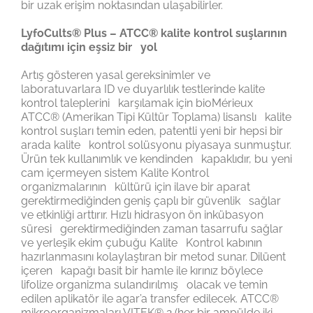
bir uzak erişim noktasından ulaşabilirler.
LyfoCults® Plus – ATCC® kalite kontrol suşlarının
dağıtımı için eşsiz bir yol
Artış gösteren yasal gereksinimler ve
laboratuvarlara ID ve duyarlılık testlerinde kalite
kontrol taleplerini karşılamak için bioMérieux
ATCC® (Amerikan Tipi Kültür Toplama) lisanslı kalite
kontrol suşları temin eden, patentli yeni bir hepsi bir
arada kalite kontrol solüsyonu piyasaya sunmuştur.
Ürün tek kullanımlık ve kendinden kapaklıdır, bu yeni
cam içermeyen sistem Kalite Kontrol
organizmalarının kültürü için ilave bir aparat
gerektirmediğinden geniş çaplı bir güvenlik sağlar
ve etkinliği arttırır. Hızlı hidrasyon ön inkübasyon
süresi gerektirmediğinden zaman tasarrufu sağlar
ve yerleşik ekim çubuğu Kalite Kontrol kabının
hazırlanmasını kolaylaştıran bir metod sunar. Dilüent
içeren kapağı basit bir hamle ile kırınız böylece
lifolize organizma sulandırılmış olacak ve temin
edilen aplikatör ile agar’a transfer edilecek. ATCC®
mikroorganizmaları VITEK® 2 (her bir ampülde iki