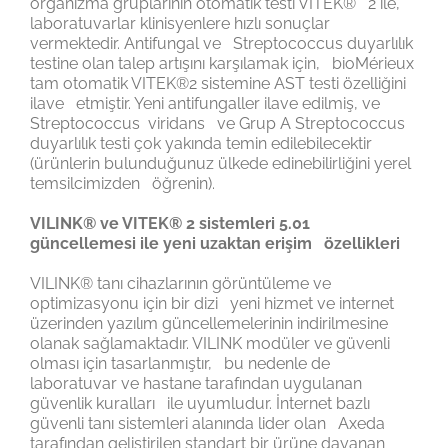
organizma gruplarının otomatik testi VITEK® 2 ile,
laboratuvarlar klinisyenlere hızlı sonuçlar
vermektedir. Antifungal ve Streptococcus duyarlılık
testine olan talep artışını karşılamak için, bioMérieux
tam otomatik VITEK®2 sistemine AST testi özelliğini
ilave etmiştir. Yeni antifungaller ilave edilmiş, ve
Streptococcus viridans ve Grup A Streptococcus
duyarlılık testi çok yakında temin edilebilecektir
(ürünlerin bulunduğunuz ülkede edinebilirliğini yerel
temsilcimizden öğrenin).
VILINK® ve VITEK® 2 sistemleri 5.01
güncellemesi ile yeni uzaktan erişim özellikleri
VILINK® tanı cihazlarının görüntüleme ve
optimizasyonu için bir dizi yeni hizmet ve internet
üzerinden yazılım güncellemelerinin indirilmesine
olanak sağlamaktadır. VILINK modüler ve güvenli
olması için tasarlanmıştır, bu nedenle de
laboratuvar ve hastane tarafından uygulanan
güvenlik kuralları ile uyumludur. İnternet bazlı
güvenli tanı sistemleri alanında lider olan Axeda
tarafından geliştirilen standart bir ürüne dayanan