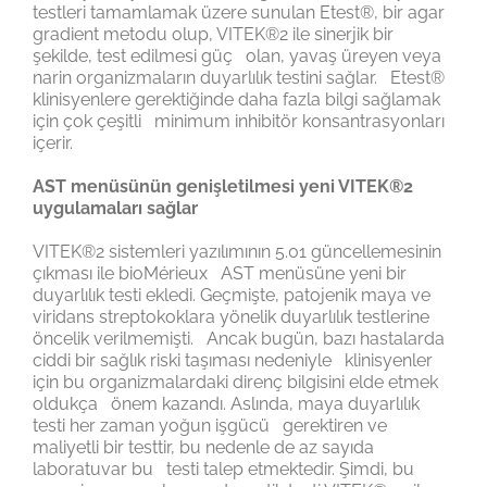
testleri tamamlamak üzere sunulan Etest®, bir agar
gradient metodu olup, VITEK®2 ile sinerjik bir
şekilde, test edilmesi güç olan, yavaş üreyen veya
narin organizmaların duyarlılık testini sağlar. Etest®
klinisyenlere gerektiğinde daha fazla bilgi sağlamak
için çok çeşitli minimum inhibitör konsantrasyonları
içerir.
AST menüsünün genişletilmesi yeni VITEK®2
uygulamaları sağlar
VITEK®2 sistemleri yazılımının 5.01 güncellemesinin
çıkması ile bioMérieux AST menüsüne yeni bir
duyarlılık testi ekledi. Geçmişte, patojenik maya ve
viridans streptokoklara yönelik duyarlılık testlerine
öncelik verilmemişti. Ancak bugün, bazı hastalarda
ciddi bir sağlık riski taşıması nedeniyle klinisyenler
için bu organizmalardaki direnç bilgisini elde etmek
oldukça önem kazandı. Aslında, maya duyarlılık
testi her zaman yoğun işgücü gerektiren ve
maliyetli bir testtir, bu nedenle de az sayıda
laboratuvar bu testi talep etmektedir. Şimdi, bu