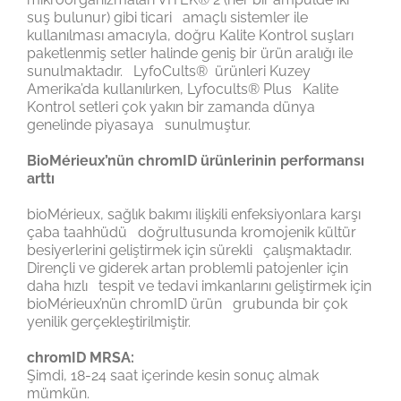
suş bulunur) gibi ticari amaçlı sistemler ile
kullanılması amacıyla, doğru Kalite Kontrol suşları
paketlenmiş setler halinde geniş bir ürün aralığı ile
sunulmaktadır. LyfoCults® ürünleri Kuzey
Amerika’da kullanılırken, Lyfocults® Plus Kalite
Kontrol setleri çok yakın bir zamanda dünya
genelinde piyasaya sunulmuştur.
BioMérieux’nün chromID ürünlerinin performansı
arttı
bioMérieux, sağlık bakımı ilişkili enfeksiyonlara karşı
çaba taahhüdü doğrultusunda kromojenik kültür
besiyerlerini geliştirmek için sürekli çalışmaktadır.
Dirençli ve giderek artan problemli patojenler için
daha hızlı tespit ve tedavi imkanlarını geliştirmek için
bioMérieux’nün chromID ürün grubunda bir çok
yenilik gerçekleştirilmiştir.
chromID MRSA:
Şimdi, 18-24 saat içerinde kesin sonuç almak
mümkün.