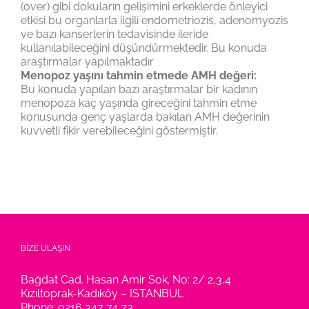
(over) gibi dokuların gelişimini erkeklerde önleyici
etkisi bu organlarla ilgili endometriozis, adenomyozis
ve bazı kanserlerin tedavisinde ileride
kullanılabileceğini düşündürmektedir. Bu konuda
araştırmalar yapılmaktadır
Menopoz yaşını tahmin etmede AMH değeri:
Bu konuda yapılan bazı araştırmalar bir kadının
menopoza kaç yaşında gireceğini tahmin etme
konusunda genç yaşlarda bakılan AMH değerinin
kuvvetli fikir verebileceğini göstermiştir.
BİZE ULAŞIN
Bağdat Cad. Hasan Amir Sok. No: 2/ 2,3,4
Kızıltoprak-Kadıköy – ISTANBUL
Phone:
0216 347 74 73