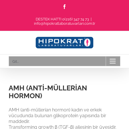
Skip
Facebook
to
content
DESTEK HATTI 0(216) 347 74 73
|
info@hipokratlaboratuvarlari.com.tr
Git...
AMH (ANTİ-MÜLLERİAN
HORMON)
AMH (anti-müllerian hormon) kadın ve erkek
vücudunda bulunan glikoprotein yapısında bir
maddedir.
Transforming growth β (TGF-β) ailesinin bir üyesidir.