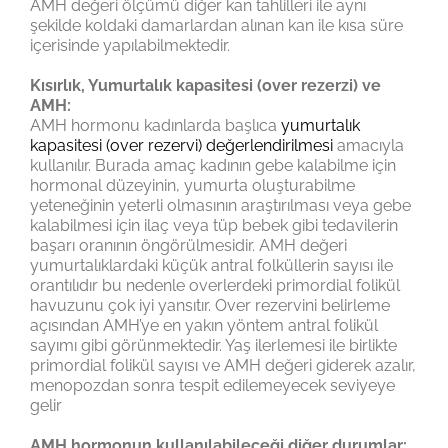
AMH değeri ölçümü diğer kan tahlilleri ile aynı
şekilde koldaki damarlardan alınan kan ile kısa süre
içerisinde yapılabilmektedir.
Kısırlık, Yumurtalık kapasitesi (over rezerzi) ve
AMH:
AMH hormonu kadınlarda başlıca
yumurtalık
kapasitesi (over rezervi) değerlendirilmesi
amacıyla
kullanılır. Burada amaç kadının gebe kalabilme için
hormonal düzeyinin, yumurta oluşturabilme
yeteneğinin yeterli olmasının araştırılması veya gebe
kalabilmesi için ilaç veya tüp bebek gibi tedavilerin
başarı oranının öngörülmesidir. AMH değeri
yumurtalıklardaki küçük antral folküllerin sayısı ile
orantılıdır bu nedenle overlerdeki primordial folikül
havuzunu çok iyi yansıtır. Over rezervini belirleme
açısından AMH’ye en yakın yöntem antral folikül
sayımı gibi görünmektedir. Yaş ilerlemesi ile birlikte
primordial folikül sayısı ve AMH değeri giderek azalır,
menopozdan sonra tespit edilemeyecek seviyeye
gelir
AMH hormonun kullanılabileceği diğer durumlar: