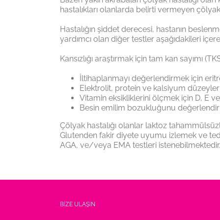
hastalıkları olanlarda belirti vermeyen çölyak h
Hastalığın şiddet derecesi, hastanın beslen
yardımcı olan diğer testler aşağıdakileri içereb
Kansızlığı araştırmak için tam kan sayımı (TKS
İltihaplanmayı değerlendirmek için erit
Elektrolit, protein ve kalsiyum düzeyl
Vitamin eksikliklerini ölçmek için D, E v
Besin emilim bozukluğunu değerlendirme
Çölyak hastalığı olanlar laktoz tahammülsüzlü
Glutenden fakir diyete uyumu izlemek ve teda
AGA, ve/veya EMA testleri istenebilmektedir. 
BİZE ULAŞIN