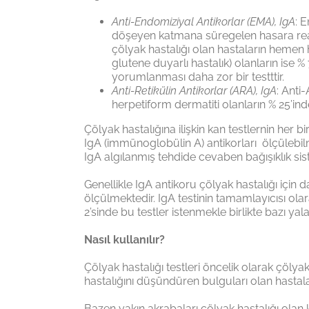
Anti-Endomiziyal Antikorlar (EMA), IgA
: 
döşeyen katmana süregelen hasara reaksi
çölyak hastalığı olan hastaların hemen 
glutene duyarlı hastalık) olanların ise 
yorumlanması daha zor bir testttir.
Anti-Retikülin Antikorlar (ARA), IgA
: Anti
herpetiform dermatiti olanların % 25’in
Çölyak hastalığına ilişkin kan testlernin her 
IgA (immünoglobülin A) antikorları ölçülebil
IgA algılanmış tehdide cevaben bağışıklık sist
Genellikle IgA antikoru çölyak hastalığı için
ölçülmektedir. IgA testinin tamamlayıcısı olar
2’sinde bu testler istenmekle birlikte bazı yal
Nasıl kullanılır?
Çölyak hastalığı testleri öncelik olarak çölyak
hastalığını düşündüren bulguları olan hastala
Bazen yakın akrabaları çölyak hastalığı olan 