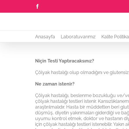
Skip
Facebook
to
content
Anasayfa
Laboratuvarımız
Kalite Politik
Niçin Testi Yaptıracaksınız?
Çölyak hastalığı olup olmadığını ve glutensiz 
Ne zaman istenir?
Çölyak hastalığı, beslenme bozukluğu ve/veya be
çölyak hastalığı testleri istenir. Kansızlık(anem
araştırılmalıdır. Hasta bir müddetten beri glu
düşmüş, diyetin yakınmaları giderdiği ve ba
uyumu kontrol etmek, doktor ve hastanın diy
için çölyak hastalığı testleri istenebilir. Yak