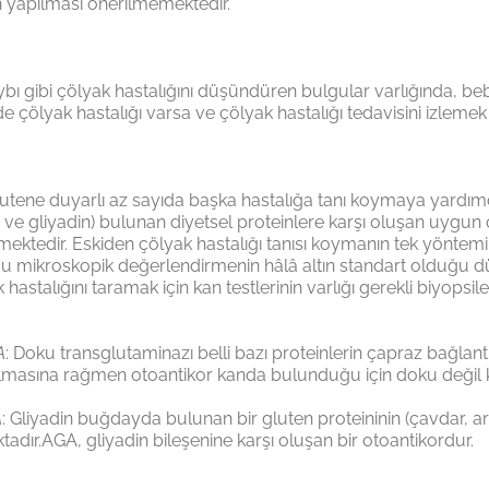
in yapılması önerilmemektedir.
o kaybı gibi çölyak hastalığını düşündüren bulgular varlığında
 çölyak hastalığı varsa ve çölyak hastalığı tedavisini izlemek iç
glutene duyarlı az sayıda başka hastalığa tanı koymaya yardımcı
 ve gliyadin) bulunan diyetsel proteinlere karşı oluşan uygun
emektedir. Eskiden çölyak hastalığı tanısı koymanın tek yöntemi
Bu mikroskopik değerlendirmenin hâlâ altın standart olduğu dü
stalığını taramak için kan testlerinin varlığı gerekli biyopsile
A
: Doku transglutaminazı belli bazı proteinlerin çapraz bağlan
masına rağmen otoantikor kanda bulunduğu için doku değil kan
A
: Gliyadin buğdayda bulunan bir gluten proteininin (çavdar, a
dır.AGA, gliyadin bileşenine karşı oluşan bir otoantikordur.