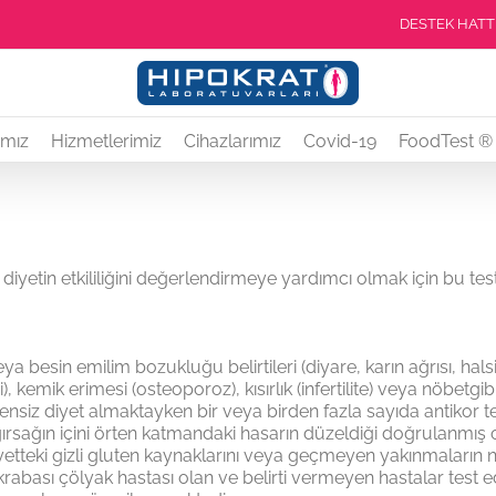
DESTEK HATTI 
amız
Hizmetlerimiz
Cihazlarımız
Covid-19
FoodTest ®
diyetin etkililiğini değerlendirmeye yardımcı olmak için bu testt
sin emilim bozukluğu belirtileri (diyare, karın ağrısı, halsizlik
i), kemik erimesi (osteoporoz), kısırlık (infertilite) veya nöbetgi
tensiz diyet almaktayken bir veya birden fazla sayıda antikor tes
ğırsağın içini örten katmandaki hasarın düzeldiği doğrulanmı
etteki gizli gluten kaynaklarını veya geçmeyen yakınmaların 
ın akrabası çölyak hastası olan ve belirti vermeyen hastalar test 