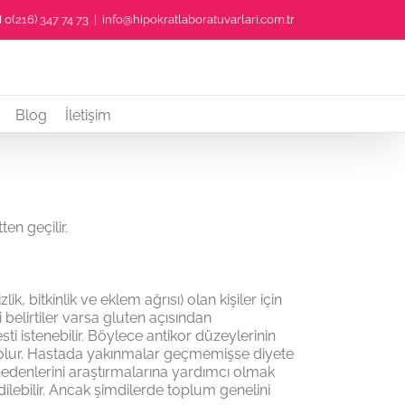
0(216) 347 74 73
|
info@hipokratlaboratuvarlari.com.tr
Blog
İletişim
en geçilir.
, bitkinlik ve eklem ağrısı) olan kişiler için
bi belirtiler varsa gluten açısından
ti istenebilir. Böylece antikor düzeylerinin
ş olur. Hastada yakınmalar geçmemişse diyete
nedenlerini araştırmalarına yardımcı olmak
edilebilir. Ancak şimdilerde toplum genelini