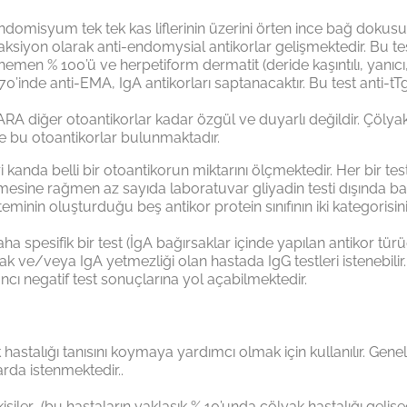
Endomisyum tek tek kas liflerinin üzerini örten ince bağ dokus
yon olarak anti-endomysial antikorlar gelişmektedir. Bu testte
hemen % 100’ü ve herpetiform dermatit (deride kaşıntılı, yanıcı
% 70’inde anti-EMA, IgA antikorları saptanacaktır. Bu test anti
-ARA diğer otoantikorlar kadar özgül ve duyarlı değildir. Çölyak 
de bu otoantikorlar bulunmaktadır.
biri kanda belli bir otoantikorun miktarını ölçmektedir. Her bir
mesine rağmen az sayıda laboratuvar gliyadin testi dışında ba
eminin oluşturduğu beş antikor protein sınıfının iki kategorisin
 daha spesifik bir test (İgA bağırsaklar içinde yapılan antikor
ak ve/veya IgA yetmezliği olan hastada IgG testleri istenebilir.
ancı negatif test sonuçlarına yol açabilmektedir.
 hastalığı tanısını koymaya yardımcı olmak için kullanılır. Genell
rda istenmektedir..
kişiler (bu hastaların yaklaşık % 10’unda çölyak hastalığı ge