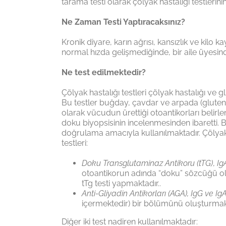
tarama testi olarak çölyak hastalığı testlerin
Ne Zaman Testi Yaptıracaksınız?
Kronik diyare, karın ağrısı, kansızlık ve kil
normal hızda gelişmediğinde, bir aile üyesinde
Ne test edilmektedir?
Çölyak hastalığı testleri çölyak hastalığı ve 
Bu testler buğday, çavdar ve arpada (gluten
olarak vücudun ürettiği otoantikorları belirl
doku biyopsisinin incelenmesinden ibaretti. 
doğrulama amacıyla kullanılmaktadır. Çölyak ha
testleri:
Doku Transglutaminaz Antikoru (tTG)
,
Ig
otoantikorun adında “doku” sözcüğü ol
tTg testi yapmaktadır..
Anti-Gliyadin Antikorları (AGA), IgG ve Ig
içermektedir) bir bölümünü oluşturmakta
Diğer iki test nadiren kullanılmaktadır: