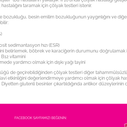
astalığını taramak için çölyak testleri istenir.
me bozukluğu, besin emilim bozukluğunun yaygınlığını ve diğ
ilir:
)
rosit sedimantasyon hızı (ESR)
erini belirlemek, böbrek ve karaciğerin durumunu doğrulamak 
e B12 vitamini
de yardımcı olmak için dışkı yağı tayini
ğü de geçirebildiğinden çölyak testleri diğer tahammülsüzlük v
vi etkinliğini değerlendirmeye yardımcı olmak için çölyak has
Diyetten glutenli besinler çıkartıldığında antikor düzeylerinin 
FACEBOOK SAYFAMIZI BEĞENİN: