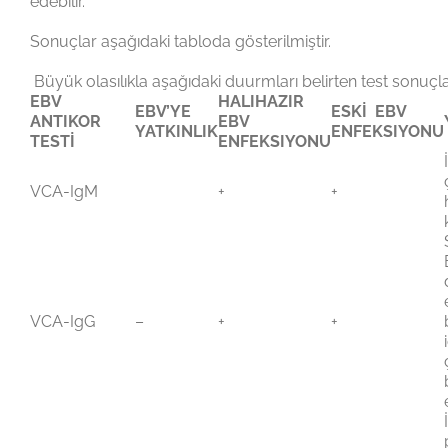
edebilir.
Sonuçlar aşağıdaki tabloda gösterilmiştir.
Büyük olasılıkla aşağıdaki duurmları belirten test sonuçla
EBV
HALIHAZIR
EBV’YE
ESKİ EBV
ANTIKOR
EBV
YATKINLIK
ENFEKSIYONU
TESTİ
ENFEKSIYONU
VCA-IgM
+
+
VCA-IgG
–
+
+