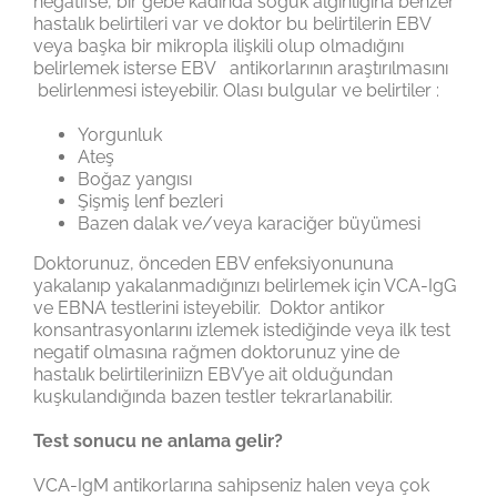
negatifse, bir gebe kadında soğuk algınlığına benzer
hastalık belirtileri var ve doktor bu belirtilerin EBV
veya başka bir mikropla ilişkili olup olmadığını
belirlemek isterse EBV antikorlarının araştırılmasını
belirlenmesi isteyebilir. Olası bulgular ve belirtiler :
Yorgunluk
Ateş
Boğaz yangısı
Şişmiş lenf bezleri
Bazen dalak ve/veya karaciğer büyümesi
Doktorunuz, önceden EBV enfeksiyonununa
yakalanıp yakalanmadığınızı belirlemek için VCA-IgG
ve EBNA testlerini isteyebilir. Doktor antikor
konsantrasyonlarını izlemek istediğinde veya ilk test
negatif olmasına rağmen doktorunuz yine de
hastalık belirtileriniizn EBV’ye ait olduğundan
kuşkulandığında bazen testler tekrarlanabilir.
Test sonucu ne anlama gelir?
VCA-IgM antikorlarına sahipseniz halen veya çok