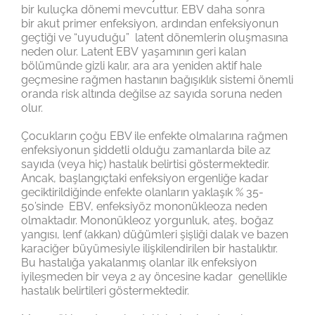
bir kuluçka dönemi mevcuttur. EBV daha sonra
bir akut primer enfeksiyon, ardından enfeksiyonun
geçtiği ve “uyuduğu” latent dönemlerin oluşmasına
neden olur. Latent EBV yaşamının geri kalan
bölümünde gizli kalır, ara ara yeniden aktif hale
geçmesine rağmen hastanın bağışıklık sistemi önemli
oranda risk altında değilse az sayıda soruna neden
olur.
Çocukların çoğu EBV ile enfekte olmalarına rağmen
enfeksiyonun şiddetli olduğu zamanlarda bile az
sayıda (veya hiç) hastalık belirtisi göstermektedir.
Ancak, başlangıçtaki enfeksiyon ergenliğe kadar
geciktirildiğinde enfekte olanların yaklaşık % 35-
50’sinde EBV, enfeksiyöz mononükleoza neden
olmaktadır. Mononükleoz yorgunluk, ateş, boğaz
yangısı, lenf (akkan) düğümleri şişliği dalak ve bazen
karaciğer büyümesiyle ilişkilendirilen bir hastalıktır.
Bu hastalığa yakalanmış olanlar ilk enfeksiyon
iyileşmeden bir veya 2 ay öncesine kadar genellikle
hastalık belirtileri göstermektedir.