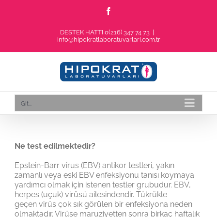
Skip
Facebook
to
content
DESTEK HATTI 0(216) 347 74 73
|
info@hipokratlaboratuvarlari.com.tr
Git...
Ne test edilmektedir?
Epstein-Barr virus (EBV) antikor testleri, yakın
zamanlı veya eski EBV enfeksiyonu tanısı koymaya
yardımcı olmak için istenen testler grubudur. EBV,
herpes (uçuk) virüsü ailesindendir. Tükrükle
geçen virüs çok sık görülen bir enfeksiyona neden
olmaktadır. Virüse maruziyetten sonra birkaç haftalık