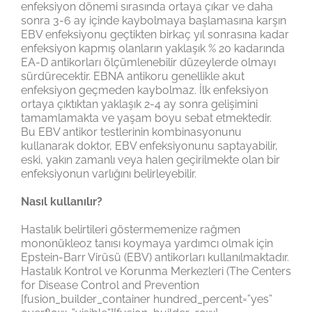
enfeksiyon dönemi sırasında ortaya çıkar ve daha
sonra 3-6 ay içinde kaybolmaya başlamasına karşın
EBV enfeksiyonu geçtikten birkaç yıl sonrasına kadar
enfeksiyon kapmış olanların yaklaşık % 20 kadarında
EA-D antikorları ölçümlenebilir düzeylerde olmayı
sürdürecektir. EBNA antikoru genellikle akut
enfeksiyon geçmeden kaybolmaz. İlk enfeksiyon
ortaya çıktıktan yaklaşık 2-4 ay sonra gelişimini
tamamlamakta ve yaşam boyu sebat etmektedir.
Bu EBV antikor testlerinin kombinasyonunu
kullanarak doktor, EBV enfeksiyonunu saptayabilir,
eski, yakın zamanlı veya halen geçirilmekte olan bir
enfeksiyonun varlığını belirleyebilir.
Nasıl kullanılır?
Hastalık belirtileri göstermemenize rağmen
mononükleoz tanısı koymaya yardımcı olmak için
Epstein-Barr Virüsü (EBV) antikorları kullanılmaktadır.
Hastalık Kontrol ve Korunma Merkezleri (The Centers
for Disease Control and Prevention
[fusion_builder_container hundred_percent=”yes”