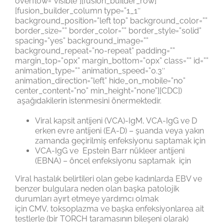
overflow=”visible”][fusion_builder_row]
[fusion_builder_column type=”1_1″
background_position=”left top” background_color=””
border_size=”” border_color=”” border_style=”solid”
spacing=”yes” background_image=””
background_repeat=”no-repeat” padding=””
margin_top=”0px” margin_bottom=”0px” class=”” id=””
animation_type=”” animation_speed=”0.3″
animation_direction=”left” hide_on_mobile=”no”
center_content=”no” min_height=”none”][CDC])
aşağıdakilerin istenmesini önermektedir.
Viral kapsit antijeni (VCA)-IgM, VCA-IgG ve D
erken evre antijeni (EA-D) – şuanda veya yakın
zamanda geçirilmiş enfeksiyonu saptamak için
VCA-IgG ve Epstein Barr nükleer antijeni
(EBNA) – öncel enfeksiyonu saptamak için
Viral hastalık belirtileri olan gebe kadınlarda EBV ve
benzer bulgulara neden olan başka patolojik
durumları ayırt etmeye yardımcı olmak
için CMV, toksoplazma ve başka enfeksiyonlarea ait
testlerle (bir TORCH taramasının bileşeni olarak)