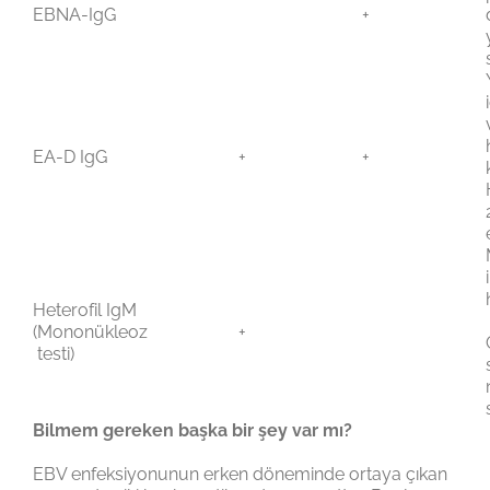
EBNA-IgG
+
EA-D IgG
+
+
Heterofil IgM
(Mononükleoz
+
testi)
Bilmem gereken başka bir şey var mı?
EBV enfeksiyonunun erken döneminde ortaya çıkan