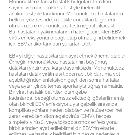
Mononükleoz tanısı hastalık bulguları, tam kan
sayımı ve mononükleoz testiyle (heterofil
antikor testi) ile tanı konur. Mononükleoz hastalarının
belli bir yüzdesinde, özellikle çocuklarda geçerli
olmak üzere mononükleoz testi negatif çıkacaktır.
Bu hastaların yakınmalarının halen geçirdikleri EBV
virüs enfeksiyonuna bağlı olup olmadığını belirlemek
için EBV antikorlarından yararlanılabilir.
EBV’yi diğer hastalıklardan ayırt etmek önemli olabilir.
Örneğin mononükleoz hastalarının büyümüş
dalakları yırtılmaya karşı dayanıksızdır. Mononükleoz
hastaları dalak yırtılması tıbben acil bir duruma yol
açabildiğinden enfeksiyon geçtikten sonra haftalar
veya aylar içinde temas sporlarıyla uğraşmamalıdır.
Bir viral hastalık belirtileri olan gebe
kadınlarda, bebeği olumsuz etkilediği gösterilmemiş
olan birincil EBV enfeksiyonuyla gebelik sırasında
komplikasyonlara neden olabilen ve fetüse (cenine)
zarar verebilen sitomegalovirüs (CMV), herpes
simpleks virüsü, veya toksoplazmoz enfeksiyonu
birbirlerinden ayırt edilebilmelidir. EBV’nin ekarte
edilmesi ve hastalık belirtileri için başka nedenlerin