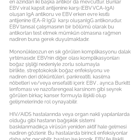
en azından iki başka antikor da mevcuttur. Bunlar
EBV viral kapsit antijenine karşı (EBV VCA-IgA)
oluşan IgA antikoru ve EBV erken evre kısıtlı
antijenine (EA-R IgG) karşı oluşanIgG antikorudur.
EBV tanısal çalışmasının bir bölümü olarak bu
antikorları test etmek mümkün olmasına rağmen
nadiren buna gerek duyulmaktadır.
Mononükleozun en sık görülen komplikasyonu dalak
yırtılmasıdır. EBV’nin diğer olası komplikasyonları
boğaz şişliği nedeniyle zorlu solumayla
birlikte, streptokoksik boğaz enfeksiyonu ve
nadiren deri döküntüleri, pankreatiti, kasılma
nöbetleri ve/veya ensefaliti içerir. EBV , ayrıca Burkitt
lenfoması ve nazofarengeal karsinom gibi seyrek
görülen birkaç kanser formuyla ilişkili olup
gelişmelerinde rol oynayabilir.
HIV/AIDS hastalarında veya organ nakli yapılanlarda
olduğu gibi hastanın bağışıklık sistemi
baskılanmadıkça virüsün yeniden aktif hale gelmesi
nadiren gözlenir. Bu hastalarda birincil enfeksiyonlar
daha ağır geçebilir, bazıları ise kronik EBV ile ilişkili