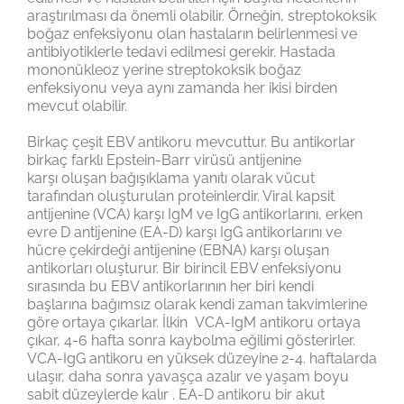
araştırılması da önemli olabilir. Örneğin, streptokoksik
boğaz enfeksiyonu olan hastaların belirlenmesi ve
antibiyotiklerle tedavi edilmesi gerekir. Hastada
mononükleoz yerine streptokoksik boğaz
enfeksiyonu veya aynı zamanda her ikisi birden
mevcut olabilir.
Birkaç çeşit EBV antikoru mevcuttur. Bu antikorlar
birkaç farklı Epstein-Barr virüsü antijenine
karşı oluşan bağışıklama yanıtı olarak vücut
tarafından oluşturulan proteinlerdir. Viral kapsit
antijenine (VCA) karşı IgM ve IgG antikorlarını, erken
evre D antijenine (EA-D) karşı IgG antikorlarını ve
hücre çekirdeği antijenine (EBNA) karşı oluşan
antikorları oluşturur. Bir birincil EBV enfeksiyonu
sırasında bu EBV antikorlarının her biri kendi
başlarına bağımsız olarak kendi zaman takvimlerine
göre ortaya çıkarlar. İlkin VCA-IgM antikoru ortaya
çıkar, 4-6 hafta sonra kaybolma eğilimi gösterirler.
VCA-IgG antikoru en yüksek düzeyine 2-4. haftalarda
ulaşır, daha sonra yavaşça azalır ve yaşam boyu
sabit düzeylerde kalır . EA-D antikoru bir akut