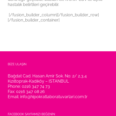
hastalık belirtileri geçirebilir.
[/fusion_builder_column][/fusion_builder_row]
[/fusion_builder_container]
BİZE ULAŞIN
Bağdat Cad. Hasan Amir Sok. No: 2/ 2,3,4
Kızıltoprak-Kadıköy – ISTANBUL
Phone:
0216 347 74 73
Fax:
0216 347 08 26
Email:
info@hipokratlaboratuvarlari.com.tr
FACEBOOK SAYFAMIZI BEĞENİN: