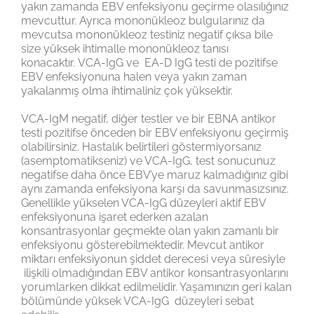
yakın zamanda EBV enfeksiyonu geçirme olasılığınız
mevcuttur. Ayrıca mononükleoz bulgularınız da
mevcutsa mononükleoz testiniz negatif çıksa bile
size yüksek ihtimalle mononükleoz tanısı
konacaktır. VCA-IgG ve EA-D IgG testi de pozitifse
EBV enfeksiyonuna halen veya yakın zaman
yakalanmış olma ihtimaliniz çok yüksektir.
VCA-IgM negatif, diğer testler ve bir EBNA antikor
testi pozitifse önceden bir EBV enfeksiyonu geçirmiş
olabilirsiniz. Hastalık belirtileri göstermiyorsanız
(asemptomatikseniz) ve VCA-IgG, test sonucunuz
negatifse daha önce EBV’ye maruz kalmadığınız gibi
aynı zamanda enfeksiyona karşı da savunmasızsınız.
Genellikle yükselen VCA-IgG düzeyleri aktif EBV
enfeksiyonuna işaret ederken azalan
konsantrasyonlar geçmekte olan yakın zamanlı bir
enfeksiyonu gösterebilmektedir. Mevcut antikor
miktarı enfeksiyonun şiddet derecesi veya süresiyle
ilişkili olmadığından EBV antikor konsantrasyonlarını
yorumlarken dikkat edilmelidir. Yaşamınızın geri kalan
bölümünde yüksek VCA-IgG düzeyleri sebat