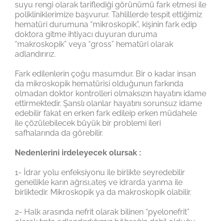
suyu rengi olarak tariflediği görünümü fark etmesi ile
polikliniklerimize başvurur. Tahlillerde tespit ettiğimiz
hematüri durumuna “mikroskopik”, kişinin fark edip
doktora gitme ihtiyacı duyuran duruma
“makroskopik” veya “gross” hematüri olarak
adlandırırız.
Fark edilenlerin çoğu masumdur. Bir o kadar insan
da mikroskopik hematürisi olduğunun farkında
olmadan doktor kontrolleri olmaksızın hayatını idame
ettirmektedir. Şanslı olanlar hayatını sorunsuz idame
edebilir fakat en erken fark edileip erken müdahele
ile çözülebilecek büyük bir problemi ileri
safhalarında da görebilir.
Nedenlerini irdeleyecek olursak :
1- İdrar yolu enfeksiyonu ile birlikte seyredebilir
genellikle karın ağrısı,ateş ve idrarda yanma ile
birliktedir. Mikroskopik ya da makroskopik olabilir.
2- Halk arasında nefrit olarak bilinen “pyelonefrit”