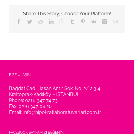
Share This Story, Choose Your Platform!
Facebook
Twitter
Reddit
LinkedIn
WhatsApp
Tumblr
Pinterest
Vk
Xing
E-
posta
BİZE ULAŞIN
Bağdat Cad. Hasan Amir Sok. No: 2/ 2,3,4
Kızıltoprak-Kadıköy – ISTANBUL
Phone:
0216 347 74 73
Fax:
0216 347 08 26
Email:
info@hipokratlaboratuvarlari.com.tr
FACEBOOK SAYFAMIZI BEĞENİN: