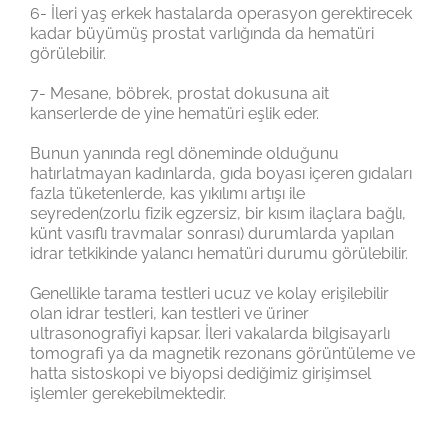
6- İleri yaş erkek hastalarda operasyon gerektirecek
kadar büyümüş prostat varlığında da hematüri
görülebilir.
7- Mesane, böbrek, prostat dokusuna ait
kanserlerde de yine hematüri eşlik eder.
Bunun yanında regl döneminde olduğunu
hatırlatmayan kadınlarda, gıda boyası içeren gıdaları
fazla tüketenlerde, kas yıkılımı artışı ile
seyreden(zorlu fizik egzersiz, bir kısım ilaçlara bağlı,
künt vasıflı travmalar sonrası) durumlarda yapılan
idrar tetkikinde yalancı hematüri durumu görülebilir.
Genellikle tarama testleri ucuz ve kolay erişilebilir
olan idrar testleri, kan testleri ve üriner
ultrasonografiyi kapsar. İleri vakalarda bilgisayarlı
tomografi ya da magnetik rezonans görüntüleme ve
hatta sistoskopi ve biyopsi dediğimiz girişimsel
işlemler gerekebilmektedir.