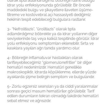
olarak tıpta adlandırdığımız böbreğin dahil olduğu
idrar yolu enfeksiyonunda görülebilir. Bir önceki
maddedeki bulgu ve şikayetlere ilaveten üşüme-
titreme ve kostovebral açı hassasiyeti dediğimiz
hekimin tespit edebileceği bulgulara rastlanır.
3- “Nefrolitiazis”, “ürolitiazis” olarak tıpta
adlandırdığımız böbrekte ya da idrar yollarının diğer
seviyelerinde taş veya kalkül tespitinde görülür. İdrar
yolu enfeksiyonu semptomları eklenebilir. Sırta ve
kasıklara yayılan ağrı tanıda yardımcı olur.
4- Böbreğin inflamatuvar hastalıkları olarak
tarifleyebileceğimiz “glomerulonefritler” bir diğer
hematüri nedenimizdir. Hematüri genellikle
makroskopiktir, idrarda köpüklenme, ellerde yüzde
ayaklarda şişme belirgin semptom ve bulgularıdır.
5- Zorlu egzersiz seansları ya da ciddi yaralanmalar
sonrası geçici masum hematüriler görülebilir. Tarif
edilen durumların tekrarı olmadığı takdirde hematüri
sebat etmez ve ağrısızdır.