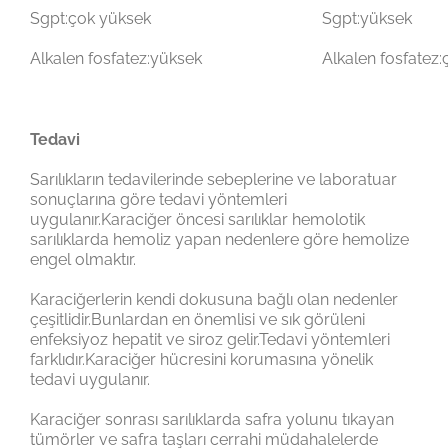
Sgpt:çok yüksek
Sgpt:yüksek
Alkalen fosfatez:yüksek
Alkalen fosfatez
Tedavi
Sarılıkların tedavilerinde sebeplerine ve laboratuar
sonuçlarına göre tedavi yöntemleri
uygulanır.Karaciğer öncesi sarılıklar hemolotik
sarılıklarda hemoliz yapan nedenlere göre hemolize
engel olmaktır.
Karaciğerlerin kendi dokusuna bağlı olan nedenler
çeşitlidir.Bunlardan en önemlisi ve sık görüleni
enfeksiyoz hepatit ve siroz gelir.Tedavi yöntemleri
farklıdır.Karaciğer hücresini korumasına yönelik
tedavi uygulanır.
Karaciğer sonrası sarılıklarda safra yolunu tıkayan
tümörler ve safra taşları cerrahi müdahalelerde