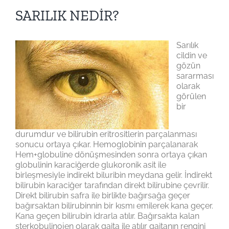
SARILIK NEDİR?
Sarılık
cildin ve
gözün
sararması
olarak
görülen
bir
durumdur ve bilirubin eritrositlerin parçalanması
sonucu ortaya çıkar. Hemoglobinin parçalanarak
Hem+globuline dönüşmesinden sonra ortaya çıkan
globulinin karaciğerde glukoronik asit ile
birleşmesiyle indirekt biluribin meydana gelir. İndirekt
bilirubin karaciğer tarafından direkt bilirubine çevrilir.
Direkt bilirubin safra ile birlikte bağırsağa geçer
bağırsaktan bilirubinnin bir kısmı emilerek kana geçer.
Kana geçen bilirubin idrarla atılır. Bağırsakta kalan
sterkobulinojen olarak gaita ile atılır gaitanın rengini