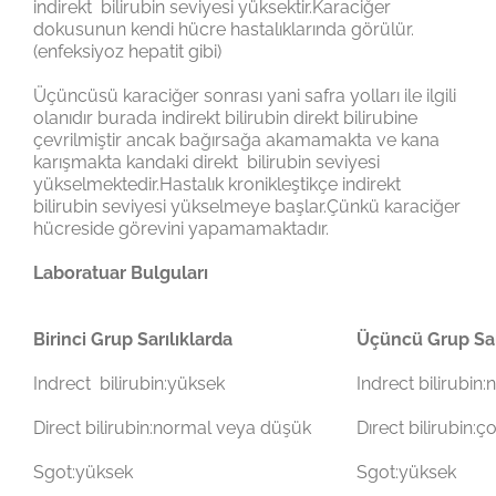
indirekt bilirubin seviyesi yüksektir.Karaciğer
dokusunun kendi hücre hastalıklarında görülür.
(enfeksiyoz hepatit gibi)
Üçüncüsü karaciğer sonrası yani safra yolları ile ilgili
olanıdır burada indirekt bilirubin direkt bilirubine
çevrilmiştir ancak bağırsağa akamamakta ve kana
karışmakta kandaki direkt bilirubin seviyesi
yükselmektedir.Hastalık kronikleştikçe indirekt
bilirubin seviyesi yükselmeye başlar.Çünkü karaciğer
hücreside görevini yapamamaktadır.
Laboratuar Bulguları
Birinci Grup Sarılıklarda
Üçüncü Grup Sar
Indrect bilirubin:yüksek
Indrect bilirubin
Direct bilirubin:normal veya düşük
Dırect bilirubin:
Sgot:yüksek
Sgot:yüksek