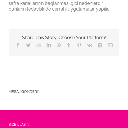
safra kanallarının bağlanması gibi nedenlerdir
bunların tedavisinde cerrahi uygulamalar yapılır.
Share This Story, Choose Your Platform!
Facebook
Twitter
Reddit
LinkedIn
WhatsApp
Tumblr
Pinterest
Vk
Xing
E-
posta
MESAJ GÖNDERİN
BİZE ULAŞIN