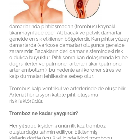
damarlarında pıhtılaşmadan (trombus) kaynaklı
tıkanmayı ifade eder. Alt bacak ve pelvik damarlar
genelde en sık etkilenen bölgelerdir. Kan pıhtısı yüzey
damarlarda (varicose damarlar) oluşunca genelde
zararsızdır. Bacakların deri damar sistemindeki risk
oldukca buyuktur. Pıhtı sonra kan dolaşımında kalbe
doğru ilerler ve pulmoner arterleri tıkar (pulmoner
arter embolizmi) bu nedenle ani koroner stres ve
kalp durmaları tehlikesine sebep olur.
Trombus kalp ventrikul ve arterlerinde de oluşabilir.
Arterial fibrilasyon kalpte pıhtı oluşumu
risk faktörüdür.
Tromboz ne kadar yaygındır?
Her yıl 1000 kişiden 3’ünün ilk kez tromboz
oluşturduğu tahmin ediliyor. Etkilenmiş
kişilerin dörtte üçü 8 yıl içinde ikinci trombozu