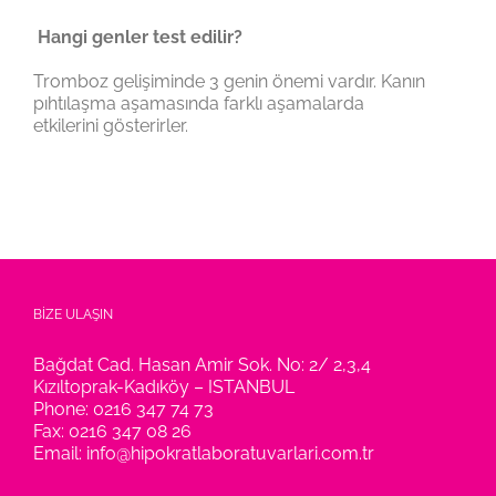
Hangi genler test edilir?
Tromboz gelişiminde 3 genin önemi vardır. Kanın
pıhtılaşma aşamasında farklı aşamalarda
etkilerini gösterirler.
BİZE ULAŞIN
Bağdat Cad. Hasan Amir Sok. No: 2/ 2,3,4
Kızıltoprak-Kadıköy – ISTANBUL
Phone:
0216 347 74 73
Fax:
0216 347 08 26
Email:
info@hipokratlaboratuvarlari.com.tr